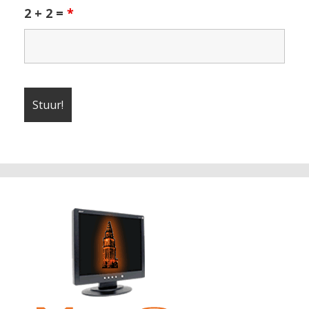
2 + 2 =
*